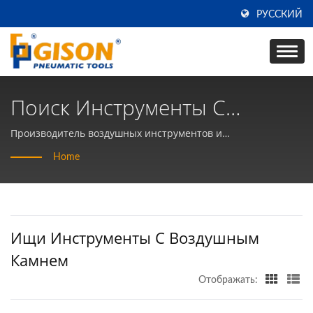
РУССКИЙ
Поиск Инструменты С
Воздушным Камнем |
Производитель воздушных инструментов и
пневматических ручных инструментов на протяжении 50
Производитель Ручных
Home
лет на ТАЙВАНЕ | Gison
Воздушных Инструментов И
Пневматических
Ищи Инструменты С Воздушным
Инструментов - Gison
Камнем
Отображать: