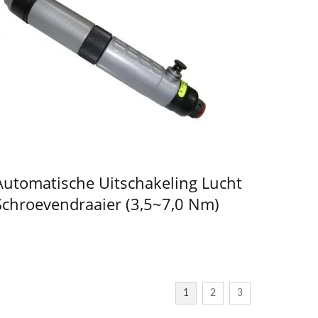
Automatische Uitschakeling Lucht
Schroevendraaier (3,5~7,0 Nm)
1
2
3