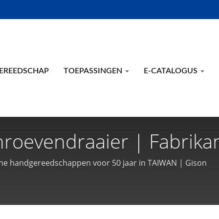
EREEDSCHAP
TOEPASSINGEN
E-CATALOGUS
roevendraaier | Fabrika
n Pneumatische Gereeds
he handgereedschappen voor 50 jaar in TAIWAN | Gison