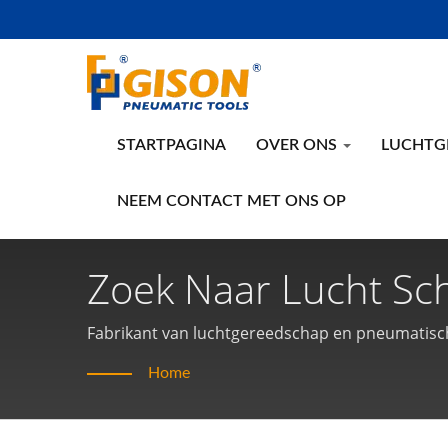
STARTPAGINA
OVER ONS
LUCHTG
NEEM CONTACT MET ONS OP
Zoek Naar Lucht Sch
Handgereedschap E
Fabrikant van luchtgereedschap en pneumatisc
Home