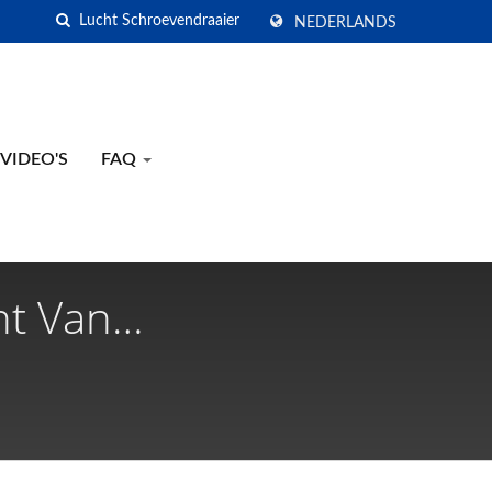
NEDERLANDS
VIDEO'S
FAQ
nt Van
chappen - Gison