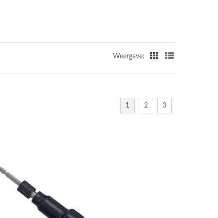
Weergave:
1
2
3