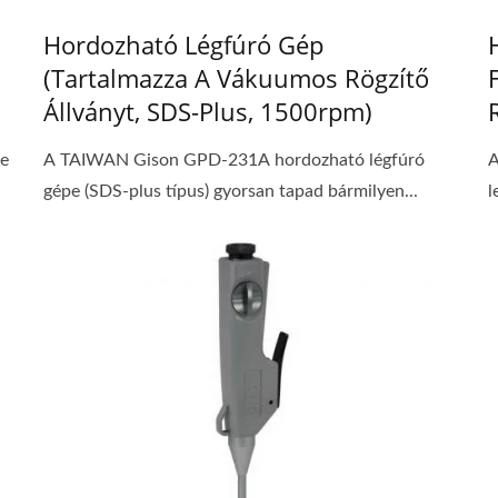
Hordozható Légfúró Gép
(tartalmazza A Vákuumos Rögzítő
Állványt, SDS-Plus, 1500rpm)
e
A TAIWAN Gison GPD-231A hordozható légfúró
A
gépe (SDS-plus típus) gyorsan tapad bármilyen...
l