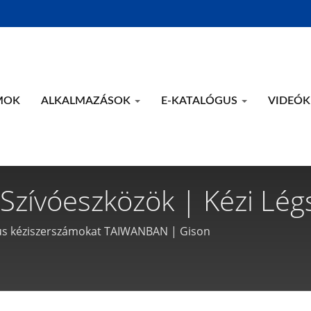
MOK
ALKALMAZÁSOK
E-KATALÓGUS
VIDEÓK
Szívóeszközök | Kézi Lég
ámgyártó - Gison
us kéziszerszámokat TAIWANBAN | Gison