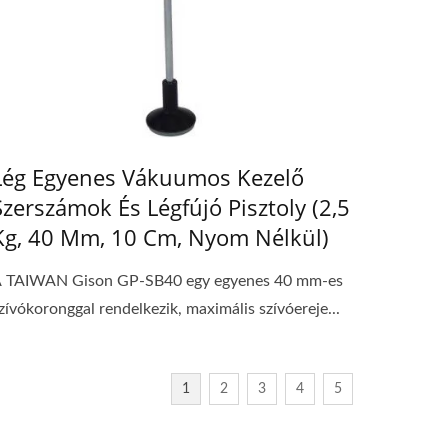
Lég Egyenes Vákuumos Kezelő
Szerszámok És Légfújó Pisztoly (2,5
Kg, 40 Mm, 10 Cm, Nyom Nélkül)
 TAIWAN Gison GP-SB40 egy egyenes 40 mm-es
zívókoronggal rendelkezik, maximális szívóereje...
1
2
3
4
5