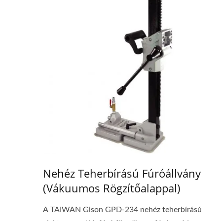
Nehéz Teherbírású Fúróállvány
(vákuumos Rögzítőalappal)
A TAIWAN Gison GPD-234 nehéz teherbírású