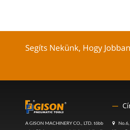
Segíts Nekünk, Hogy Jobban
C
A GISON MACHINERY CO., LTD. több
No.6,