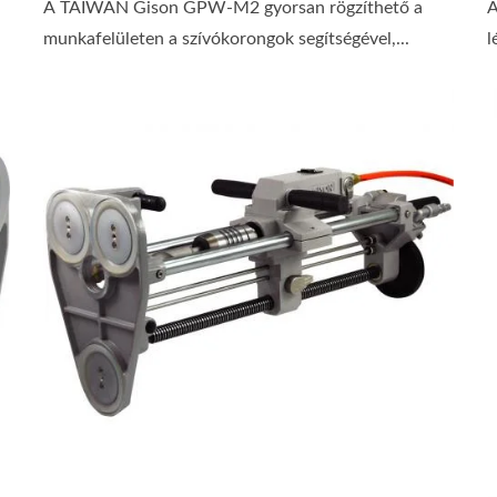
A TAIWAN Gison GPW-M2 gyorsan rögzíthető a
A
munkafelületen a szívókorongok segítségével,...
l