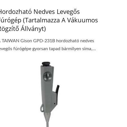
Hordozható Nedves Levegős
Fúrógép (tartalmazza A Vákuumos
Rögzítő Állványt)
 TAIWAN Gison GPD-231B hordozható nedves
evegős fúrógépe gyorsan tapad bármilyen sima,...