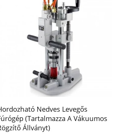
Hordozható Nedves Levegős
Fúrógép (tartalmazza A Vákuumos
Rögzítő Állványt)