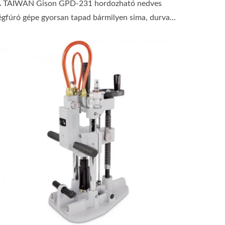
 TAIWAN Gison GPD-231 hordozható nedves
égfúró gépe gyorsan tapad bármilyen sima, durva...