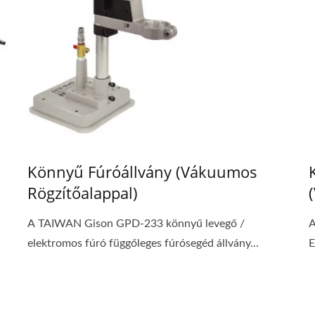
Könnyű Fúróállvány (vákuumos
Rögzítőalappal)
A TAIWAN Gison GPD-233 könnyű levegő /
A
elektromos fúró függőleges fúrósegéd állvány...
E