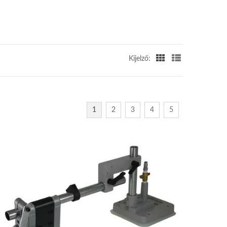
Kijelző:
1
2
3
4
5