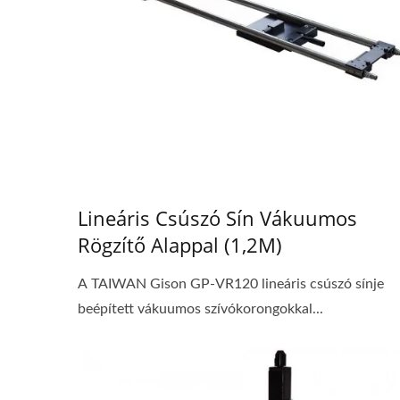
Lineáris Csúszó Sín Vákuumos
Rögzítő Alappal (1,2M)
A TAIWAN Gison GP-VR120 lineáris csúszó sínje
beépített vákuumos szívókorongokkal...