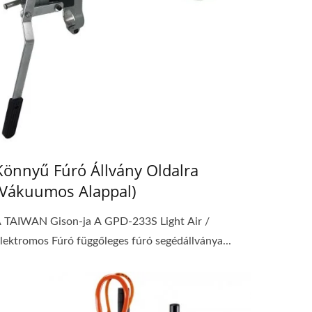
Könnyű Fúró Állvány Oldalra
(Vákuumos Alappal)
 TAIWAN Gison-ja A GPD-233S Light Air /
lektromos Fúró függőleges fúró segédállványa...