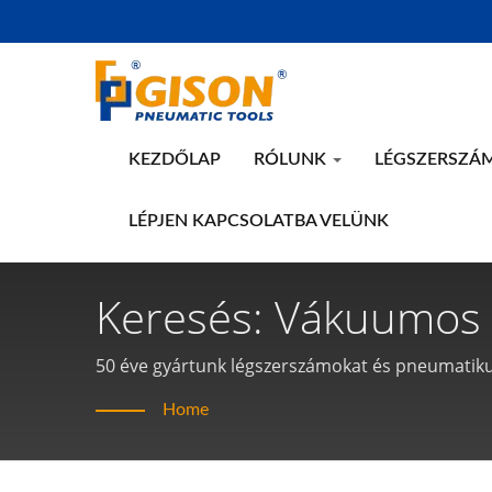
KEZDŐLAP
RÓLUNK
LÉGSZERSZÁ
LÉPJEN KAPCSOLATBA VELÜNK
Keresés: Vákuumos 
Pneumatikus Szersz
50 éve gyártunk légszerszámokat és pneumatik
Home