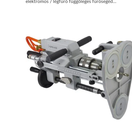
elektromos / légfúró függőleges fúrósegéd...