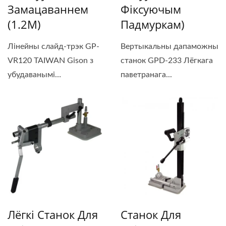
Замацаваннем
Фіксуючым
(1.2М)
Падмуркам)
Лінейны слайд-трэк GP-
Вертыкальны дапаможны
VR120 TAIWAN Gison з
станок GPD-233 Лёгкага
убудаванымі
паветранага...
вакуумнымі...
Лёгкі Станок Для
Станок Для