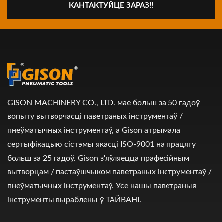
КАНТАКТУЙЦЕ ЗАРАЗ!!
GISON MACHINERY CO., LTD. мае больш за 50 гадоў
вопыту вытворчасці паветраных інструментаў /
пнеўматычных інструментаў, а Gison атрымала
сертыфікацыю сістэмы якасці ISO-9001 на працягу
больш за 25 гадоў. Gison з'яўляецца прафесійным
вытворцам / пастаўшчыком паветраных інструментаў /
пнеўматычных інструментаў. Усе нашы паветраныя
інструменты выраблены ў ТАЙВАНІ.