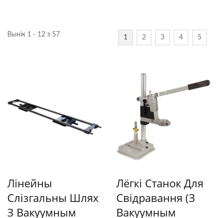
Вынік 1 - 12 з 57
1
2
3
4
5
Лінейны
Лёгкі Станок Для
Слізгальны Шлях
Свідравання (з
З Вакуумным
Вакуумным