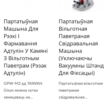
Партатыўная
Партатыўная
Машына Для
Вільготная
Рэзкі І
Паветраная
Фармавання
Свідравальная
Адтулін У Камяні
Машына
З Вільготным
(уключаючы
Паветрам (рэзак
Вакуумны Штанд
Адтулін)
Для Фіксацыі)
GPW-M2 ад TAIWAN
Партатыўная вільготная
Gison можна хутка
паветраная
замацаваць на
свідравальная...
працоўнай...