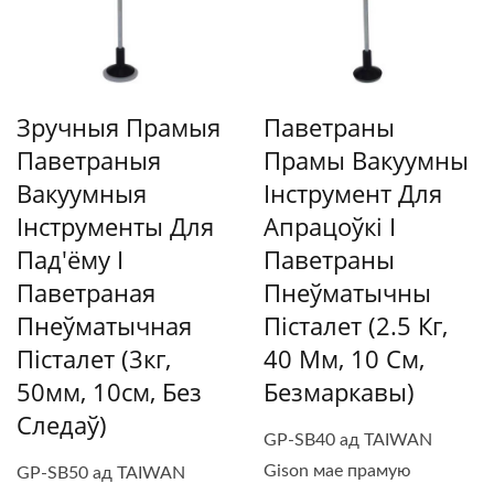
Зручныя Прамыя
Паветраны
Паветраныя
Прамы Вакуумны
Вакуумныя
Інструмент Для
Інструменты Для
Апрацоўкі І
Пад'ёму І
Паветраны
Паветраная
Пнеўматычны
Пнеўматычная
Пісталет (2.5 Кг,
Пісталет (3кг,
40 Мм, 10 См,
50мм, 10см, Без
Безмаркавы)
Следаў)
GP-SB40 ад TAIWAN
Gison мае прамую
GP-SB50 ад TAIWAN