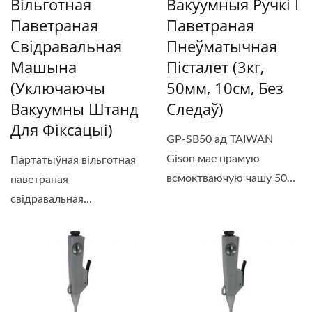
Вільготная
Вакуумныя Ручкі І
Паветраная
Паветраная
Свідравальная
Пнеўматычная
Машына
Пісталет (3кг,
(уключаючы
50мм, 10см, Без
Вакуумны Штанд
Следаў)
Для Фіксацыі)
GP-SB50 ад TAIWAN
Gison мае прамую
Партатыўная вільготная
всмоктваючую чашу 50
паветраная
мм, а яго...
свідравальная...