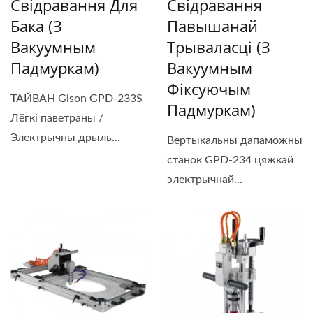
Свідравання Для
Свідравання
Бака (з
Павышанай
Вакуумным
Трываласці (з
Падмуркам)
Вакуумным
Фіксуючым
ТАЙВАН Gison GPD-233S
Падмуркам)
Лёгкі паветраны /
Электрычны дрыль...
Вертыкальны дапаможны
станок GPD-234 цяжкай
электрычнай...