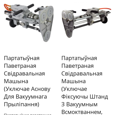
Партатыўная
Партатыўная
Паветраная
Паветраная
Свідравальная
Свідравальная
Машына
Машына
(уключае Аснову
(уключае
Для Вакуумнага
Фіксуючы Штанд
Прыліпання)
З Вакуумным
Всмоктваннем,