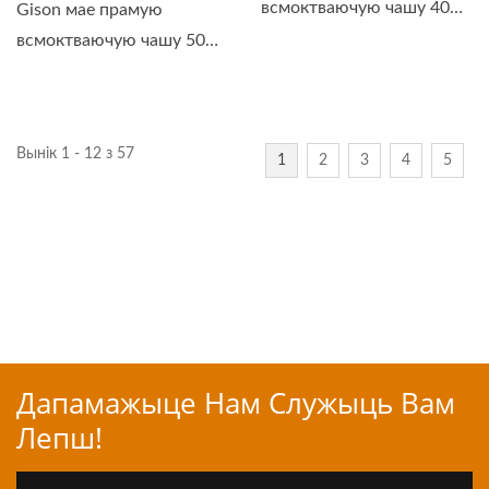
всмоктваючую чашу 40
Gison мае прамую
мм, а яго...
всмоктваючую чашу 50
мм, а яго...
Вынік 1 - 12 з 57
1
2
3
4
5
Дапамажыце Нам Служыць Вам
Лепш!