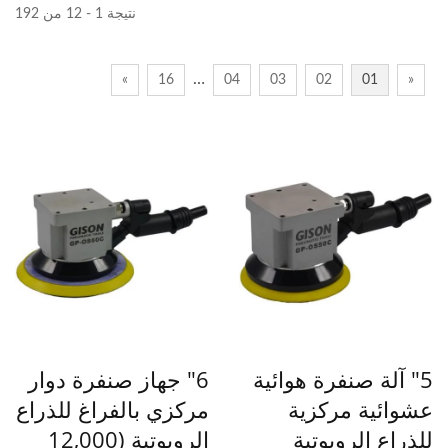
نتيجة 1 - 12 من 192
…
»
16
04
03
02
01
«
5" آلة صنفرة هوائية
6" جهاز صنفرة دوار
عشوائية مركزية
مركزي بالفراغ للذراع
للذراع الروبوتية
الروبوتية (12,000